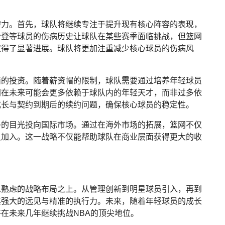
潜力。首先，球队将继续专注于提升现有核心阵容的表现，
哈登等球员的伤病历史让球队在某些赛季面临挑战，但篮网
取得了显著进展。球队将更加注重减少核心球员的伤病风
。
面的投资。随着薪资帽的限制，球队需要通过培养年轻球员
网在未来可能会更多依赖于球队内的年轻天才，而非过多依
成长与契约到期后的续约问题，确保核心球员的稳定性。
多的目光投向国际市场。通过在海外市场的拓展，篮网不仅
员加入。这一战略不仅能帮助球队在商业层面获得更大的收
。
思熟虑的战略布局之上。从管理创新到明星球员引入，再到
其强大的远见与精准的执行力。未来，随着年轻球员的成长
在未来几年继续挑战NBA的顶尖地位。