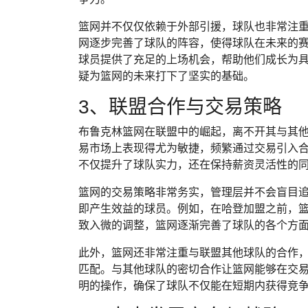
篮网并不仅仅依赖于外部引援，球队也非常注
网逐步完善了球队的阵容，使得球队在未来的
球员提供了充足的上场机会，帮助他们成长为
疑为篮网的未来打下了坚实的基础。
3、联盟合作与交易策略
布鲁克林篮网在联盟中的崛起，离不开其与其
易市场上表现得尤为敏捷，频繁通过交易引入
不仅提升了球队实力，还在保持薪资灵活性的
篮网的交易策略非常务实，管理层并不会盲目
即产生效益的球员。例如，在哈登加盟之前，
致入微的调整，篮网逐渐完善了球队的各个方
此外，篮网还非常注重与联盟其他球队的合作
匹配。与其他球队的密切合作让篮网能够在交
明的操作，确保了球队不仅能在短期内获得竞