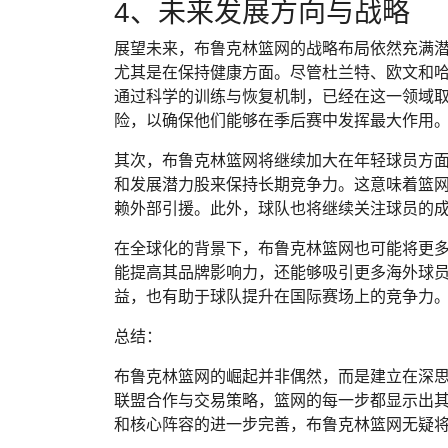
4、未来发展方向与战略
展望未来，布鲁克林篮网的战略布局依然充满
尤其是在保持健康方面。尽管杜兰特、欧文和
通过科学的训练与恢复机制，已经在这一领域
险，以确保他们能够在季后赛中发挥最大作用
其次，布鲁克林篮网将继续加大在年轻球员方
和发展潜力股来保持长期竞争力。这意味着篮
赖外部引援。此外，球队也将继续关注球员的
在全球化的背景下，布鲁克林篮网也可能将更
能提高其品牌影响力，还能够吸引更多海外球
益，也有助于球队提升在国际赛场上的竞争力
总结：
布鲁克林篮网的崛起并非偶然，而是建立在深
联盟合作与交易策略，篮网的每一步都显示出
和核心阵容的进一步完善，布鲁克林篮网无疑将