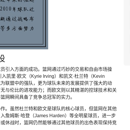
设
球员引入方面的成功。篮网通过巧妙的交易和自由市场操
·欧文（Kyrie Irving）和凯文·杜兰特（Kevin
间成为联盟中的强队，更为球队未来的发展提供了强大的动
有无与伦比的进攻能力；而欧文则以其精湛的控球技术和关
得篮网瞬间具备了竞争总冠军的实力。
协作。虽然杜兰特和欧文是球队的核心球员，但篮网在其他
姆斯·哈登（James Harden）等全明星球员，进一步
伤或休战时，篮网仍然能够通过其他球员的出色表现保持竞