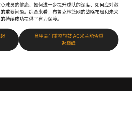
核心球员的健康、如何进一步提升球队的深度、如何应对激
服的重要问题。综合来看，布鲁克林篮网的战略布局和未来
队的持续成功提供了有力保障。
崛起
意甲豪门重整旗鼓 AC米兰能否重
返巅峰
导航
订
认识威廉williamhill
体育热点
订
l
体育明星
服务宗旨
的官