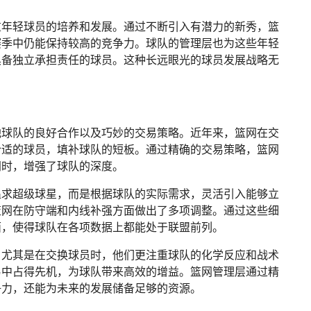
重年轻球员的培养和发展。通过不断引入有潜力的新秀，篮
赛季中仍能保持较高的竞争力。球队的管理层也为这些年轻
具备独立承担责任的球员。这种长远眼光的球员发展战略无
他球队的良好合作以及巧妙的交易策略。近年来，篮网在交
合适的球员，填补球队的短板。通过精确的交易策略，篮网
同时，增强了球队的深度。
追求超级球星，而是根据球队的实际需求，灵活引入能够立
篮网在防守端和内线补强方面做出了多项调整。通过这些细
面，使得球队在各项数据上都能处于联盟前列。
，尤其是在交换球员时，他们更注重球队的化学反应和战术
易中占得先机，为球队带来高效的增益。篮网管理层通过精
争力，还能为未来的发展储备足够的资源。