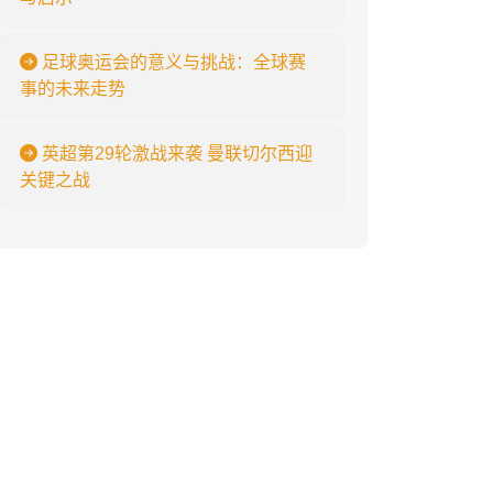
足球奥运会的意义与挑战：全球赛
事的未来走势
英超第29轮激战来袭 曼联切尔西迎
关键之战