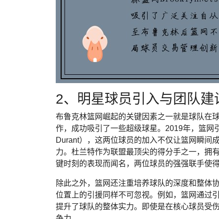
2、明星球员引入与团队建
布鲁克林篮网崛起的关键因素之一就是球队在
作，成功吸引了一些超级球星。2019年，篮网引入凯里
Durant），这两位球员的加入不仅让篮网瞬
力。杜兰特作为联盟最顶尖的得分手之一，拥
键时刻的表现而闻名，两位球员的强强联手使
除此之外，篮网还注重培养球队的深度和整体
位置上的引援同样不可忽视。例如，篮网通过引入詹
提升了球队的整体实力。即使是在核心球员受
争力。