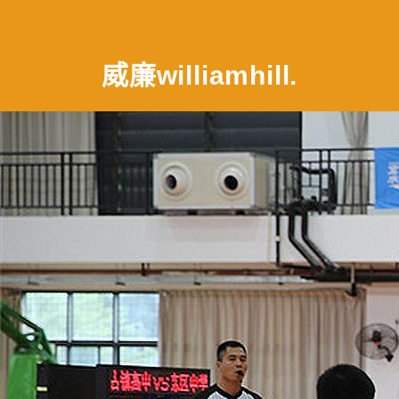
威廉williamhill
.