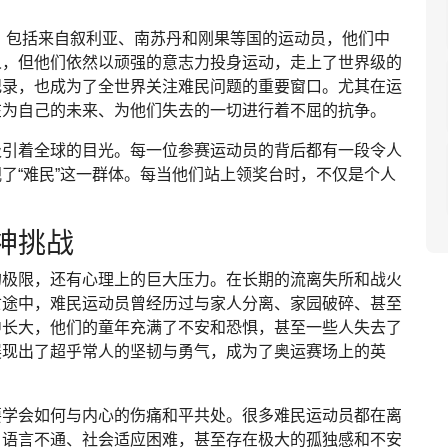
员，包括来自叙利亚、南苏丹和刚果等国的运动员，他们中
人，但他们依然以顽强的意志力投身运动，走上了世界级的
纪录，也成为了全世界关注难民问题的重要窗口。尤其在运
在为自己的未来、为他们失去的一切进行着不屈的抗争。
吸引着全球的目光。每一位参赛运动员的背后都有一段令人
了“难民”这一群体。每当他们站上领奖台时，不仅是个人
神挑战
的极限，还有心理上的巨大压力。在长期的流离失所和战火
亡途中，难民运动员曾经历过与家人分离、家园破碎、甚至
中长大，他们的童年充满了不安和恐惧，甚至一些人失去了
展现出了超乎常人的坚韧与勇气，成为了奥运赛场上的英
要学会如何与内心的伤痛和平共处。很多难民运动员都在离
，语言不通、社会适应困难，甚至存在极大的孤独感和不安