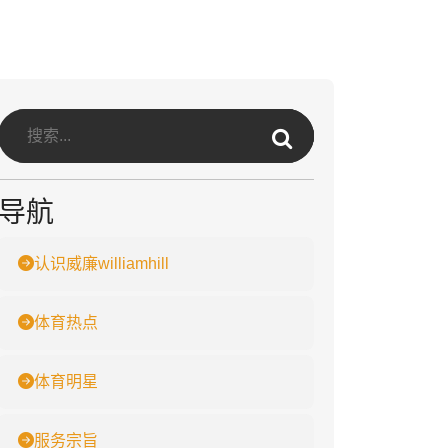
导航
认识威廉williamhill
体育热点
体育明星
服务宗旨