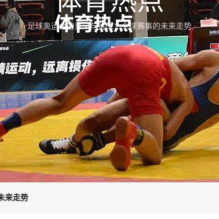
体育热点
足球奥运会的意义与挑战：全球赛事的未来走势
未来走势