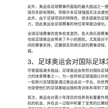
此外，奥运会足球赛事所面临的最大挑战之一
球员年龄有限制，导致许多足球强国无法派遣
此外，由于足球项目的特殊性，很多国家的足
力，因此奥运会足球赛事的地位常常被边缘化
全球足球赛事的竞争愈发激烈，各大俱乐部赛
也给足球奥运会带来了不小的困扰。尤其是对
间的赛事安排，还要顾及到俱乐部的赛事进程
弱。
3、足球奥运会对国际足球
尽管面临诸多挑战，足球奥运会依然对国际足
力的体育赛事之一，为一些传统足球强国以外
一些新兴足球国家通过奥运会这一平台，向世
也促使他们的足球基础设施和青训体系得到了
其次，奥运会对青少年球员的培养具有重要作
抗的机会，并在这一过程中积累了宝贵的比赛