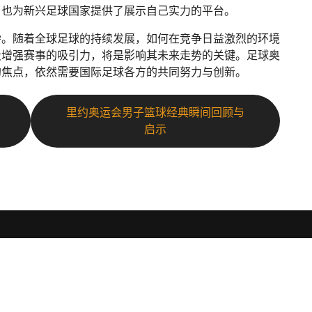
，也为新兴足球国家提供了展示自己实力的平台。
杂。随着全球足球的持续发展，如何在竞争日益激烈的环境
段增强赛事的吸引力，将是影响其未来走势的关键。足球奥
的焦点，依然需要国际足球各方的共同努力与创新。
里约奥运会男子篮球经典瞬间回顾与
启示
导航
订
认识威廉williamhill
体育热点
订