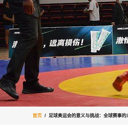
首页
足球奥运会的意义与挑战：全球赛事的