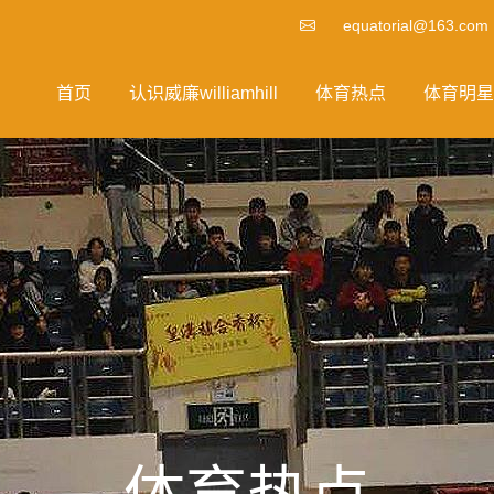
equatorial@163.com
首页
认识威廉williamhill
体育热点
体育明星