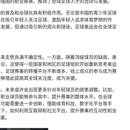
他强国的职业联赛，推动了全球足球人才的流动与发展。
动的普及和全球化具有积极作用。无论是中国的青少年足球
其在吸引年轻人关注足球、激励年轻人追求体育梦想的作
体发展，但通过吸引新的观众和球迷，足球奥运会在全球足
未来走势充满不确定性。一方面，随着顶级球员的缺席，奥
并论，这使得一些国家和地区的足球组织开始重新思考奥运
展，足球赛事的转播平台不断增多，线上观众的参与成为赛
能够借此提高其全球关注度，成为关键。
确，未来或许会出现更多针对年轻球员的政策调整。比如，
多职业球员能够参与其中，提升赛事的整体水平。在全球
事可能需要进一步创新，借助体育科技、数字化平台等手
境下，如何利用互联网和社交平台，提升赛事的互动性和全
因素。