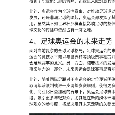
得到了职业俱乐部的青睐，迅速进入欧洲或其
此外，奥运会作为全球性赛事，对推动足球运
发展，还是非洲足球的崛起，奥运会都发挥了
用。虽然其不如世界杯那样直接影响足球的整
球文化的传播中依然占有一席之地。
4、足球奥运会的未来走势
面对当前复杂的全球足球格局，足球奥运会的
运会的竞技水平难以与世界杯等顶级赛事相提
会足球赛事的意义。另一方面，随着技术的发
事影响力的一部分，未来奥运会足球赛事是否
此外，随着国际足联对于奥运会的定位逐渐明
取消年龄限制或进一步调整参赛规则，使得更
化、商业化日益加剧的背景下，奥运会足球赛
段，吸引更多年轻观众，尤其是在新的媒体环
球观众的参与度，将是决定其未来走势的关键