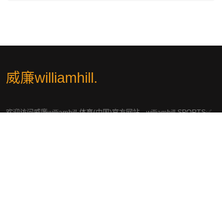
威廉williamhill
.
欢迎访问威廉williamhill·体育(中国)官方网站 - williamhill SPORTS✅
🏆hyxsmart.com🏆✅这是威廉williamhill的官方平台。作为威廉
williamhill中文官网,威廉体育为您提供全面的体育博彩服务。在威廉
williamhill体育官网,您可以享受丰富的体育赛事投注选项,无论是足
球、篮球还是其他热门体育项目,威廉williamhill英国都能满足您的需
求。立即注册威廉williamhill体育,体验专业、安全的博彩环境,尽享精
彩赛事带来的无限乐趣。
社交平台