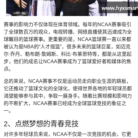
赛事的影响力不仅体现在体育领域。每年的NCAA赛事吸引
了全球数百万的观众，电视转播、网络直播使其迅速成为全
球瞩目的篮球赛事。更重要的是，NCAA篮球赛一直以来都
被认为是NBA的“人才摇篮”，很多未来的篮球巨星，如迈克
尔·乔丹、勒布朗·詹姆斯、科比·布莱恩特等，都是从这里起
步，他们的成名让NCAA赛事成为了篮球爱好者和媒体的焦
点。
总的来说，NCAA赛事不仅是运动员走向职业生涯的跳板，
它还推动了篮球文化的全球化，使得世界各地的年轻球员都
渴望能够参与其中，争取一展身手。随着比赛规模和影响力
的不断扩大，NCAA赛事已经成为全球篮球竞技的象征之
一。
2、点燃梦想的青春竞技
对许多年轻球员来说，NCAA不仅是一次竞技的机会，它更