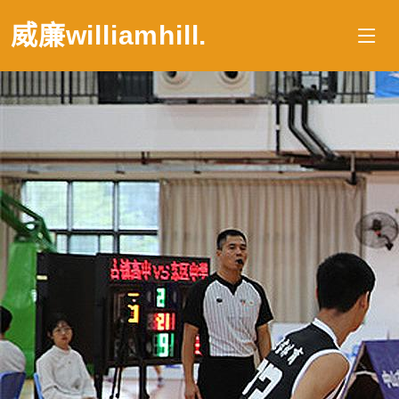
威廉williamhill
.