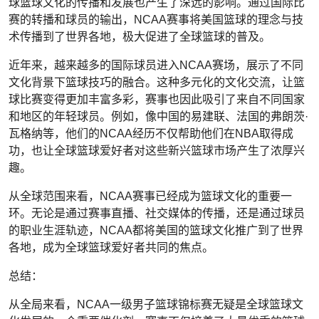
球篮球文化的传播和发展也产生了深远的影响。通过国际比
赛的转播和球员的输出，NCAA赛事将美国篮球的理念与技
术传播到了世界各地，极大促进了全球篮球的普及。
近年来，越来越多的国际球员进入NCAA赛场，展示了不同
文化背景下篮球技巧的融合。这种多元化的文化交流，让篮
球比赛变得更加丰富多彩，赛事也因此吸引了来自不同国家
和地区的年轻球员。例如，像中国的易建联、法国的弗朗茨·
瓦格纳等，他们的NCAA经历不仅帮助他们在NBA取得成
功，也让全球篮球爱好者对这些新兴篮球市场产生了浓厚兴
趣。
从全球范围来看，NCAA赛事已经成为篮球文化的重要一
环。无论是通过赛事直播、社交媒体的传播，还是通过球员
的职业生涯轨迹，NCAA都将美国的篮球文化推广到了世界
各地，成为全球篮球爱好者共同的焦点。
总结：
从全局来看，NCAA一级男子篮球锦标赛无疑是全球篮球文