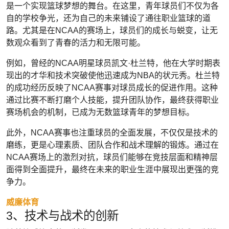
是一个实现篮球梦想的舞台。在这里，青年球员们不仅为各
自的学校争光，还为自己的未来铺设了通往职业篮球的道
路。尤其是在NCAA的赛场上，球员们的成长与蜕变，让无
数观众看到了青春的活力和无限可能。
例如，曾经的NCAA明星球员凯文·杜兰特，他在大学时期表
现出的才华和技术突破使他迅速成为NBA的状元秀。杜兰特
的成功经历反映了NCAA赛事对球员成长的促进作用。这种
通过比赛不断打磨个人技能，提升团队协作，最终获得职业
赛场机会的机制，已成为无数篮球青年的梦想目标。
此外，NCAA赛事也注重球员的全面发展，不仅仅是技术的
磨练，更是心理素质、团队合作和战术理解的锻炼。通过在
NCAA赛场上的激烈对抗，球员们能够在竞技层面和精神层
面得到全面提升，最终在未来的职业生涯中展现出更强的竞
争力。
威廉体育
3、技术与战术的创新