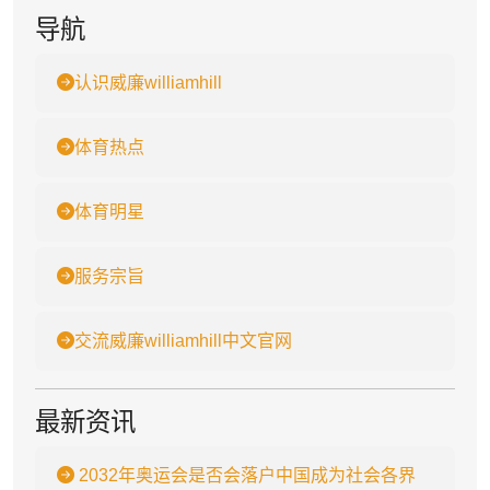
导航
认识威廉williamhill
体育热点
体育明星
服务宗旨
交流威廉williamhill中文官网
最新资讯
2032年奥运会是否会落户中国成为社会各界