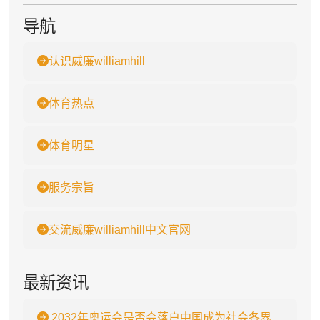
导航
认识威廉williamhill
体育热点
体育明星
服务宗旨
交流威廉williamhill中文官网
最新资讯
2032年奥运会是否会落户中国成为社会各界