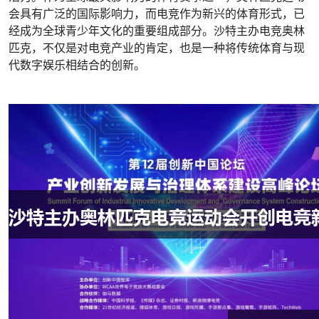
会具有广泛的国际影响力，而电竞作为新兴的体育形式，已
经成为全球青少年文化的重要组成部分。沙特主办电竞奥林
匹克，不仅是对电竞产业的肯定，也是一种将传统体育与现
代数字娱乐相结合的创新。