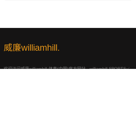
威廉williamhill
.
欢迎访问威廉williamhill·体育(中国)官方网站 - williamhill SPORTS✅
🏆hyxsmart.com🏆✅这是威廉williamhill的官方平台。作为威廉
williamhill中文官网,威廉体育为您提供全面的体育博彩服务。在威廉
williamhill体育官网,您可以享受丰富的体育赛事投注选项,无论是足
球、篮球还是其他热门体育项目,威廉williamhill英国都能满足您的需
求。立即注册威廉williamhill体育,体验专业、安全的博彩环境,尽享精
彩赛事带来的无限乐趣。
社交平台