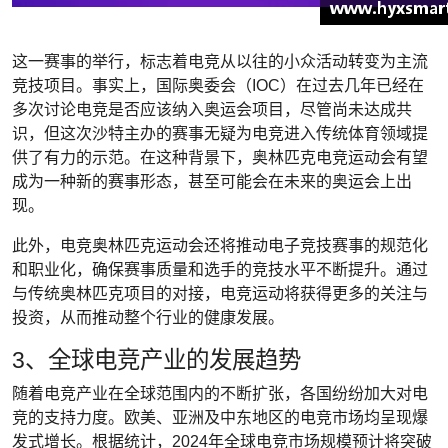
这一赛事的举行，标志着电竞从以往的小众活动转变为主流
竞技项目。事实上，国际奥委会（IOC）在过去几年已经在
多次讨论电竞是否应该纳入奥运会项目，尽管尚未达成共
识，但这次沙特主办的赛事无疑为电竞进入传统体育领域提
供了有力的示范。在这种背景下，奥林匹克电竞运动会有望
成为一种新的赛事形态，甚至可能会在未来的奥运会上出
现。
此外，电竞奥林匹克运动会还将推动电子竞技赛事的规范化
和职业化，确保赛事质量和选手的竞技水平不断提升。通过
与传统奥林匹克项目的对接，电竞运动将获得更多的关注与
投资，从而推动整个行业的健康发展。
3、全球电竞产业的发展趋势
随着电竞产业在全球范围内的不断扩张，各国纷纷加大对电
竞的支持力度。欧美、亚洲及中东地区的电竞市场均呈现爆
发式增长。根据统计，2024年全球电竞市场规模预计将突破