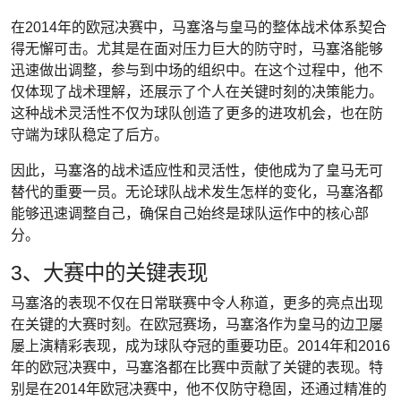
在2014年的欧冠决赛中，马塞洛与皇马的整体战术体系契合
得无懈可击。尤其是在面对压力巨大的防守时，马塞洛能够
迅速做出调整，参与到中场的组织中。在这个过程中，他不
仅体现了战术理解，还展示了个人在关键时刻的决策能力。
这种战术灵活性不仅为球队创造了更多的进攻机会，也在防
守端为球队稳定了后方。
因此，马塞洛的战术适应性和灵活性，使他成为了皇马无可
替代的重要一员。无论球队战术发生怎样的变化，马塞洛都
能够迅速调整自己，确保自己始终是球队运作中的核心部
分。
3、大赛中的关键表现
马塞洛的表现不仅在日常联赛中令人称道，更多的亮点出现
在关键的大赛时刻。在欧冠赛场，马塞洛作为皇马的边卫屡
屡上演精彩表现，成为球队夺冠的重要功臣。2014年和2016
年的欧冠决赛中，马塞洛都在比赛中贡献了关键的表现。特
别是在2014年欧冠决赛中，他不仅防守稳固，还通过精准的