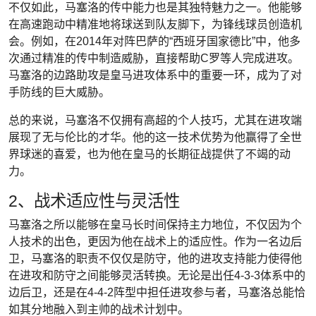
不仅如此，马塞洛的传中能力也是其独特魅力之一。他能够
在高速跑动中精准地将球送到队友脚下，为锋线球员创造机
会。例如，在2014年对阵巴萨的“西班牙国家德比”中，他多
次通过精准的传中制造威胁，直接帮助C罗等人完成进攻。
马塞洛的边路助攻是皇马进攻体系中的重要一环，成为了对
手防线的巨大威胁。
总的来说，马塞洛不仅拥有高超的个人技巧，尤其在进攻端
展现了无与伦比的才华。他的这一技术优势为他赢得了全世
界球迷的喜爱，也为他在皇马的长期征战提供了不竭的动
力。
2、战术适应性与灵活性
马塞洛之所以能够在皇马长时间保持主力地位，不仅因为个
人技术的出色，更因为他在战术上的适应性。作为一名边后
卫，马塞洛的职责不仅仅是防守，他的进攻支持能力使得他
在进攻和防守之间能够灵活转换。无论是出任4-3-3体系中的
边后卫，还是在4-4-2阵型中担任进攻参与者，马塞洛总能恰
如其分地融入到主帅的战术计划中。