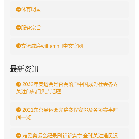
体育明星
服务宗旨
交流威廉williamhill中文官网
最新资讯
2032年奥运会是否会落户中国成为社会各界
关注的热门焦点话题
2021东京奥运会完整赛程安排及各项赛事时
间一览
难民奥运会纪录刷新新篇章 全球关注难民运