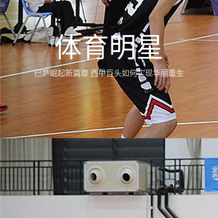
体育明星
巴萨崛起新篇章 西甲巨头如何实现华丽重生