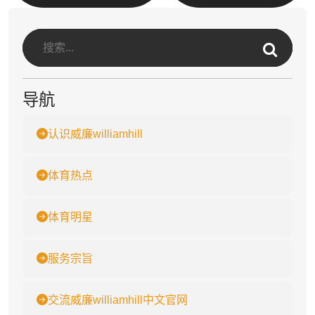
导航
认识威廉williamhill
体育热点
体育明星
服务宗旨
交流威廉williamhill中文官网