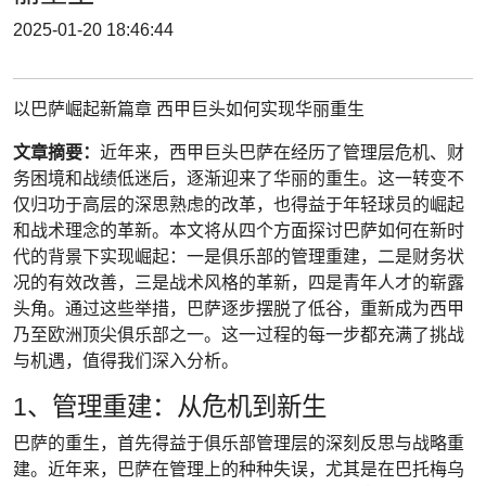
2025-01-20 18:46:44
以巴萨崛起新篇章 西甲巨头如何实现华丽重生
文章摘要：
近年来，西甲巨头巴萨在经历了管理层危机、财
务困境和战绩低迷后，逐渐迎来了华丽的重生。这一转变不
仅归功于高层的深思熟虑的改革，也得益于年轻球员的崛起
和战术理念的革新。本文将从四个方面探讨巴萨如何在新时
代的背景下实现崛起：一是俱乐部的管理重建，二是财务状
况的有效改善，三是战术风格的革新，四是青年人才的崭露
头角。通过这些举措，巴萨逐步摆脱了低谷，重新成为西甲
乃至欧洲顶尖俱乐部之一。这一过程的每一步都充满了挑战
与机遇，值得我们深入分析。
1、管理重建：从危机到新生
巴萨的重生，首先得益于俱乐部管理层的深刻反思与战略重
建。近年来，巴萨在管理上的种种失误，尤其是在巴托梅乌