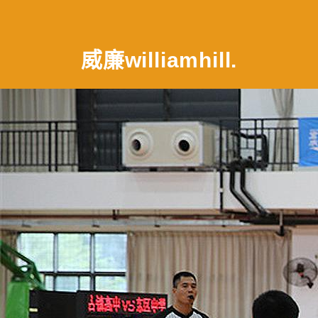
威廉williamhill
.