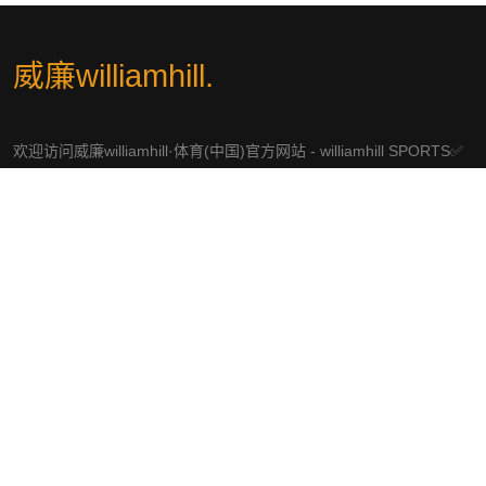
威廉williamhill
.
欢迎访问威廉williamhill·体育(中国)官方网站 - williamhill SPORTS✅
🏆hyxsmart.com🏆✅这是威廉williamhill的官方平台。作为威廉
williamhill中文官网,威廉体育为您提供全面的体育博彩服务。在威廉
williamhill体育官网,您可以享受丰富的体育赛事投注选项,无论是足
球、篮球还是其他热门体育项目,威廉williamhill英国都能满足您的需
求。立即注册威廉williamhill体育,体验专业、安全的博彩环境,尽享精
彩赛事带来的无限乐趣。
社交平台