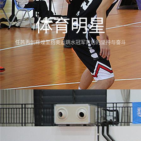
体育明星
任茜再创辉煌里约奥运跳水冠军背后的坚持与奋斗