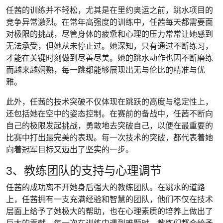
任茜的训练并不轻松，尤其是在里约奥运之前，跳水项目的
竞争异常激烈。在常年高强度的训练中，任茜每天都需要面
对极限的挑战，尽管身体的疲惫和心理的压力常常让她感到
无法承受，但她从未停止过。她深知，只有通过不断练习，
才能在关键时刻做到尽善尽美。她的跳水动作也因不断磨练
而越来越娴熟，每一跳都能够展现出无与伦比的精准与优
雅。
此外，任茜的技术突破不仅体现在跳跃的高度与稳定性上，
还包括她在空中的姿态控制。在赛前的备战中，任茜不断向
自己的极限发起挑战，勇敢地去突破自己，以便在最重要的
比赛中打出最完美的表现。每一次技术的突破，都代表着她
向着冠军目标又迈出了坚实的一步。
3、教练团队的支持与心理调节
任茜的成功离不开她身后强大的教练团队。在跳水的道路
上，任茜拥有一支充满经验和智慧的团队，他们不仅在技术
层面上给予了她极大的帮助，也在心理素质的培养上做出了