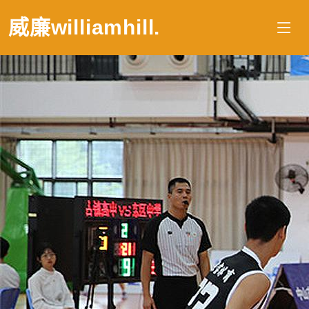
威廉williamhill
.