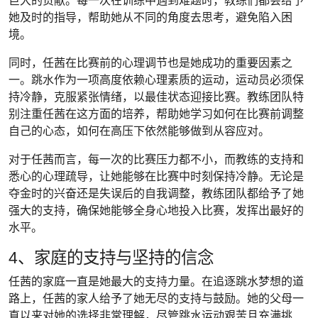
巨大的贡献。每一次在训练中遇到难题时，教练们都会给予
她及时的指导，帮助她从不同的角度去思考，避免陷入困
境。
同时，任茜在比赛前的心理调节也是她成功的重要因素之
一。跳水作为一项高度依赖心理素质的运动，运动员必须保
持冷静，克服紧张情绪，以最佳状态迎接比赛。教练团队特
别注重任茜在这方面的培养，帮助她学习如何在比赛前调整
自己的心态，如何在高压下依然能够做到从容应对。
对于任茜而言，每一次的比赛压力都不小，而教练的支持和
悉心的心理疏导，让她能够在比赛中时刻保持冷静。无论是
夺金时的兴奋还是失误后的自我调整，教练团队都给予了她
强大的支持，确保她能够全身心地投入比赛，发挥出最好的
水平。
4、家庭的支持与坚持的信念
任茜的家庭一直是她最大的支持力量。在追逐跳水梦想的道
路上，任茜的家人给予了她无尽的支持与鼓励。她的父母一
直以来对她的选择非常理解，尽管跳水运动艰苦且充满挑