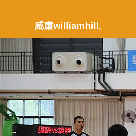
威廉williamhill
.