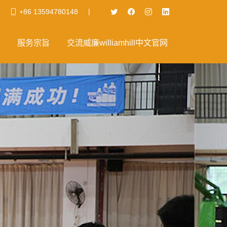
|
+86 13594780148
服务宗旨
交流威廉williamhill中文官网