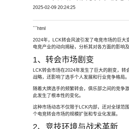
2025-02-09 20:24:25
```html
2024年，LCK转会风波引发了电竞市场的巨
电竞产业的动向揭秘，分析其对各方面的影响
1、转会市场剧变
LCK转会市场在2024年发生了巨大的剧变，
战略，还影响了选手个人发展和行业竞争格局
随着大牌选手的频繁转会，俱乐部之间的竞争
此发生了根本性的变化。
这种市场动态不仅限于LCK内部，还对全球范
个电竞转会市场的规模扩张和专业化发展。
2、竞技环境与战术革新