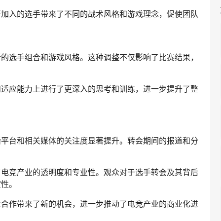
新加入的选手带来了不同的战术风格和游戏理念，促使团队
新的选手组合和游戏风格。这种调整不仅影响了比赛结果，
和适应能力上进行了更深入的思考和训练，进一步提升了整
播平台和相关媒体的关注度显著提升。转会期间的报道和分
了电竞产业的透明度和专业性。观众对于选手转会及其背后
赏性。
业合作带来了新的机会，进一步推动了电竞产业的商业化进