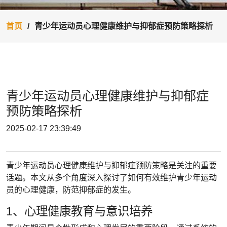
首页
青少年运动员心理健康维护与抑郁症预防策略探析
青少年运动员心理健康维护与抑郁症
预防策略探析
2025-02-17 23:39:49
青少年运动员心理健康维护与抑郁症预防策略是关注的重要
话题。本文从多个角度深入探讨了如何有效维护青少年运动
员的心理健康，防范抑郁症的发生。
1、心理健康教育与意识培养