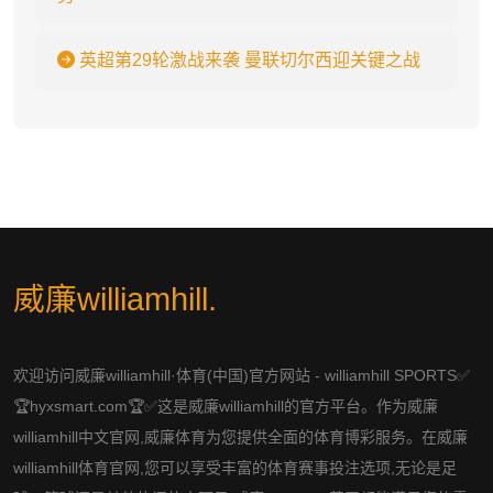
英超第29轮激战来袭 曼联切尔西迎关键之战
威廉williamhill
.
欢迎访问威廉williamhill·体育(中国)官方网站 - williamhill SPORTS✅
🏆hyxsmart.com🏆✅这是威廉williamhill的官方平台。作为威廉
williamhill中文官网,威廉体育为您提供全面的体育博彩服务。在威廉
williamhill体育官网,您可以享受丰富的体育赛事投注选项,无论是足