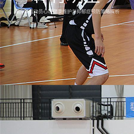
青少年运动员心理健康维护与抑郁症预防策略探析