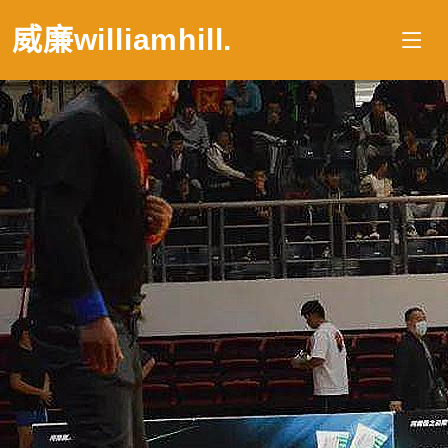
威廉williamhill
.