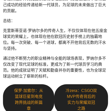
己成功的经验传递给新一代球员，为足球的未来做出了巨大
的贡献。
总结：
克里斯蒂亚诺·罗纳尔多的传奇人生，不仅仅体现在他五座金
球奖的荣耀上，也体现在他在欧冠历史射手榜上的独霸地
位。每一次突破、每一个进球，都离不开他背后无数的汗水
与坚持。
通过他不断努力的职业精神与全能的球场表现，罗纳尔多不
仅改变了现代足球的标准，更成为了新一代球员学习的典
范。他的成就证明了天赋和勤奋并存的重要性，也为全球足
球运动树立了崭新的标杆。
保罗·加索尔：从
冷zera：CSGO双
篮球巨星到电竞
MVP传奇背后的
跨界挑战的新篇
实力与荣耀双冠
章
之路