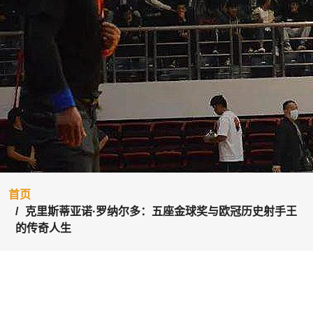
首页
克里斯蒂亚诺·罗纳尔多：五座金球奖与欧冠历史射手王
的传奇人生