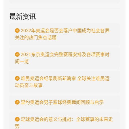
最新资讯
2032年奥运会是否会落户中国成为社会各界
关注的热门焦点话题
2021东京奥运会完整赛程安排及各项赛事时
间一览
难民奥运会纪录刷新新篇章 全球关注难民运
动员奋斗故事
里约奥运会男子篮球经典瞬间回顾与启示
足球奥运会的意义与挑战：全球赛事的未来走
势