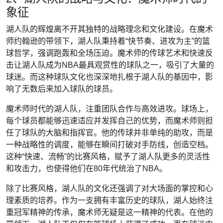
象征
湖人队的辉煌离不开其独特的战略理念和文化建设。在魔术
师约翰逊的带领下，湖人队秉持着“快节奏、进攻为主”的篮
球哲学，强调跑轰和全场压迫。魔术师的传球艺术和快速反
击让湖人队成为NBA最具观赏性的球队之一，吸引了大量的
球迷。而这种球队文化也深深地扎根于湖人队的基因中，影
响了无数后来加入球队的球员。
魔术师时代的湖人队，注重团队合作与高效进攻。球场上，
每个球员都能够迅速适应并发挥自己的优势，而魔术师则担
任了球队的大脑和指挥官。他的传球并非单纯的助攻，而是
一种战略性的调度，能够在瞬间打破对手防线，创造空档。
这种“快速、流畅”的比赛风格，赋予了湖人队更多的灵活性
和攻击力，也使得他们在80年代统治了NBA。
除了比赛风格，湖人队的文化还强调了对大场面的掌控和心
理素质的培养。作为一支拥有丰富历史的球队，湖人始终注
重冠军精神的传承，魔术师无疑是这一精神的代表。在他的