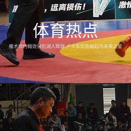
体育热点
魔术师约翰逊领衔湖人辉煌 卢卡东契奇崛起为未来之星