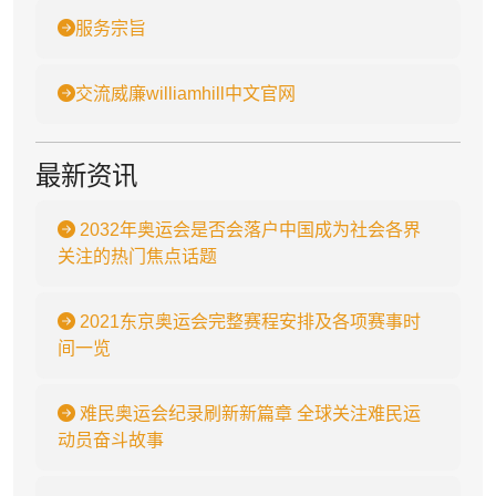
服务宗旨
交流威廉williamhill中文官网
最新资讯
2032年奥运会是否会落户中国成为社会各界
关注的热门焦点话题
2021东京奥运会完整赛程安排及各项赛事时
间一览
难民奥运会纪录刷新新篇章 全球关注难民运
动员奋斗故事