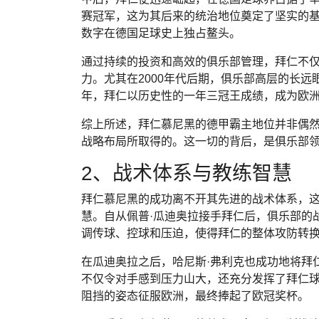
赛冠军，这为其后来的统治地位奠定了坚实的基
数字在德国足球史上独占鳌头。
通过持续的投资和高效的俱乐部管理，拜仁不
力。尤其在2000年代后期，俱乐部高层的长远
年，拜仁以历史性的一年三冠王成绩，成为欧
综上所述，拜仁慕尼黑的德甲霸主地位并非偶
战略布局所取得的。这一切的背后，是俱乐部
2、战术体系与教练智慧
拜仁慕尼黑的成功离不开其先进的战术体系，
慧。自从佩普·瓜迪奥拉接手拜仁后，俱乐部的
调传球、控球和压迫，使得拜仁的整体攻防转
在瓜迪奥拉之后，哈尼斯·弗利克也成功地将拜
不仅令对手感到压力山大，还充分发挥了拜仁球
阻挡的姿态征服欧洲，最终捧起了欧冠奖杯。