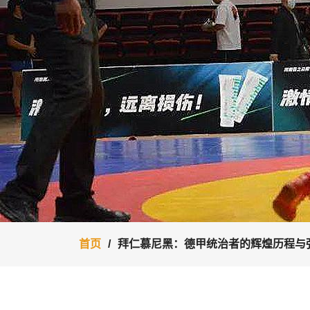
首页
拜仁慕尼黑：德甲统治者的辉煌历程与