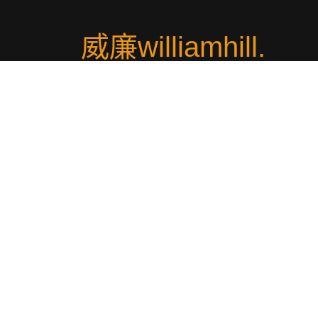
威廉williamhill
.
欢迎访问威廉williamhill·体育(中国)官方网站 - williamhil
SPORTS✅🏆hyxsmart.com🏆✅这是威廉williamhill
方平台。作为威廉williamhill中文官网,威廉体育为您提
全面的体育博彩服务。在威廉williamhill体育官网,您可
享受丰富的体育赛事投注选项,无论是足球、篮球还是
热门体育项目,威廉williamhill英国都能满足您的需求。
即注册威廉williamhill体育,体验专业、安全的博彩环境
享精彩赛事带来的无限乐趣。
社交平台