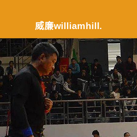
威廉williamhill
.