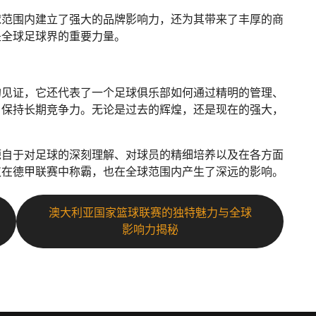
球范围内建立了强大的品牌影响力，还为其带来了丰厚的商
是全球足球界的重要力量。
的见证，它还代表了一个足球俱乐部如何通过精明的管理、
，保持长期竞争力。无论是过去的辉煌，还是现在的强大，
源自于对足球的深刻理解、对球员的精细培养以及在各方面
仅在德甲联赛中称霸，也在全球范围内产生了深远的影响。
澳大利亚国家篮球联赛的独特魅力与全球
影响力揭秘