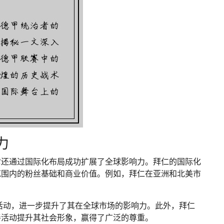
力
它还通过国际化布局成功扩展了全球影响力。拜仁的国际化
范围内的粉丝基础和商业价值。例如，拜仁在亚洲和北美市
业活动，进一步提升了其在全球市场的影响力。此外，拜仁
善活动提升其社会形象，赢得了广泛的尊重。