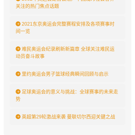
关注的热门焦点话题
2021东京奥运会完整赛程安排及各项赛事时
间一览
难民奥运会纪录刷新新篇章 全球关注难民运
动员奋斗故事
里约奥运会男子篮球经典瞬间回顾与启示
足球奥运会的意义与挑战：全球赛事的未来走
势
英超第29轮激战来袭 曼联切尔西迎关键之战