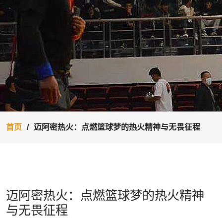
首页
迈阿密热火：点燃篮球梦的热火精神与无畏征程
迈阿密热火：点燃篮球梦的热火精神
与无畏征程