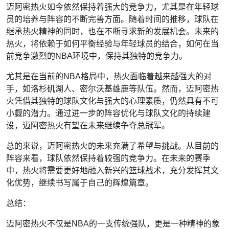
迈阿密热火如今依然保持着强大的竞争力，尤其是在年轻球
员的培养与阵容的不断完善方面。随着时间的推移，球队在
继承热火精神的同时，也在不断寻求新的发展机会。未来的
热火，将依赖于如何平衡经验与年轻球员的结合，如何在当
前竞争激烈的NBA环境中，保持其独特的竞争力。
尤其是在当前的NBA格局中，热火面临着越来越强大的对
手，如洛杉矶湖人、密尔沃基雄鹿等队伍。然而，迈阿密热
火凭借其独特的球队文化与强大的心理素质，仍然具有不可
小觑的潜力。通过进一步的阵容优化与球队文化的持续建
设，迈阿密热火有望在未来继续争夺总冠军。
总的来说，迈阿密热火的未来充满了希望与挑战。从目前的
阵容来看，球队依然保持着较强的竞争力。在未来的赛季
中，热火将需要更好地融入新兴的篮球战术，充分发挥其文
化优势，继续书写属于自己的辉煌篇章。
总结：
迈阿密热火不仅是NBA的一支传统强队，更是一种精神的象