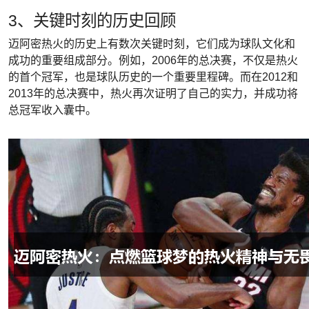
3、关键时刻的历史回顾
迈阿密热火的历史上有数次关键时刻，它们成为球队文化和
成功的重要组成部分。例如，2006年的总决赛，不仅是热火
的首个冠军，也是球队历史的一个重要里程碑。而在2012和
2013年的总决赛中，热火再次证明了自己的实力，并成功将
总冠军收入囊中。