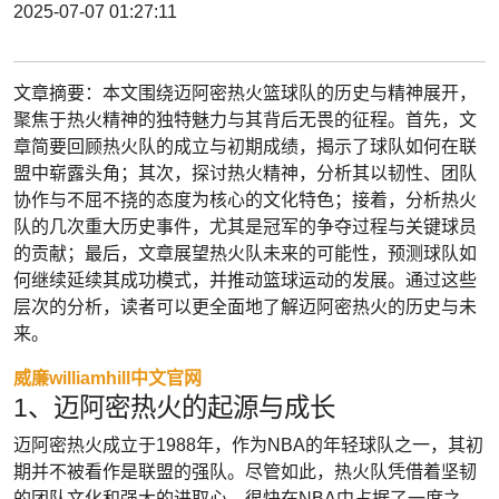
2025-07-07 01:27:11
文章摘要：本文围绕迈阿密热火篮球队的历史与精神展开，
聚焦于热火精神的独特魅力与其背后无畏的征程。首先，文
章简要回顾热火队的成立与初期成绩，揭示了球队如何在联
盟中崭露头角；其次，探讨热火精神，分析其以韧性、团队
协作与不屈不挠的态度为核心的文化特色；接着，分析热火
队的几次重大历史事件，尤其是冠军的争夺过程与关键球员
的贡献；最后，文章展望热火队未来的可能性，预测球队如
何继续延续其成功模式，并推动篮球运动的发展。通过这些
层次的分析，读者可以更全面地了解迈阿密热火的历史与未
来。
威廉williamhill中文官网
1、迈阿密热火的起源与成长
迈阿密热火成立于1988年，作为NBA的年轻球队之一，其初
期并不被看作是联盟的强队。尽管如此，热火队凭借着坚韧
的团队文化和强大的进取心，很快在NBA中占据了一席之