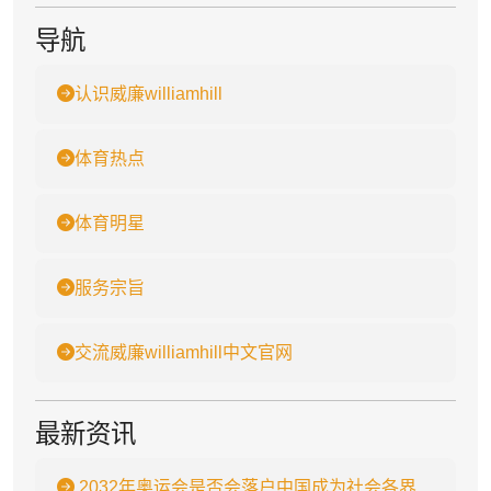
导航
认识威廉williamhill
体育热点
体育明星
服务宗旨
交流威廉williamhill中文官网
最新资讯
2032年奥运会是否会落户中国成为社会各界