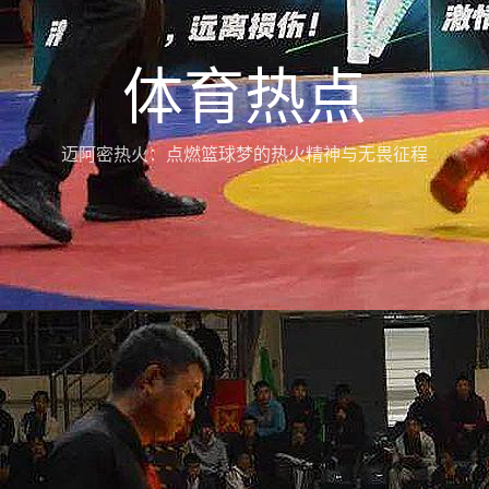
体育热点
迈阿密热火：点燃篮球梦的热火精神与无畏征程