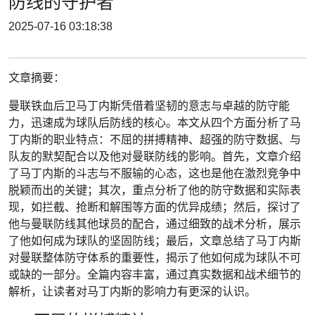
防线的守护者
2025-07-16 03:18:38
文章摘要：
曼联铁血后卫马丁内斯凭借着坚韧的意志与卓越的防守能
力，迅速成为球队后防线的核心。本文从四个方面分析了马
丁内斯的职业特点：不屈的拼搏精神、超强的防守数据、与
队友的默契配合以及他对曼联防线的影响。首先，文章介绍
了马丁内斯的斗志与不服输的心态，这也是他在激烈竞争中
脱颖而出的关键；其次，重点分析了他的防守数据和实际表
现，如拦截、抢断和解围等方面的优异成绩；然后，探讨了
他与曼联防线其他球员的配合，通过细致的战术分析，展示
了他如何成为球队的坚固防线；最后，文章总结了马丁内斯
对曼联整体防守体系的重要性，揭示了他如何成为球队不可
或缺的一部分。全篇内容丰富，通过真实数据和战术细节的
解析，让读者对马丁内斯的影响力有更深的认识。