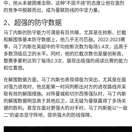
中，他从未被困难击倒，这种“不屈不挠”的态度让他在激烈
的竞争中脱颖而出，成为曼联防线的中坚力量。
2、超强的防守数据
马丁内斯的防守能力可谓是有目共睹，尤其是在抢断、拦截
和解围等基本防守数据上，他几乎无可匹敌。2022-2023赛
季，马丁内斯在英超中的平均抢断次数为每场1.4次，远高于
多数顶级后卫的水平。同时，他的拦截次数也是屡创新高，
整赛季累积达到了每场2.3次，展现出极强的阅读比赛的能力
和位置感。
在解围数据方面，马丁内斯也表现得极为突出，尤其是在面
对强力进攻时，他总能第一时间判断出对方的进攻路线并采
取有效的解围措施。对阵曼城和切尔西等强队时，马丁内斯
的解围数据明显高于其他后卫，这无疑为曼联赢得了多场关
键的胜利。甚至在面对更强大的对手时，马丁内斯能以“一敌
二”的姿态坚守阵地，提供强大的防线保障。