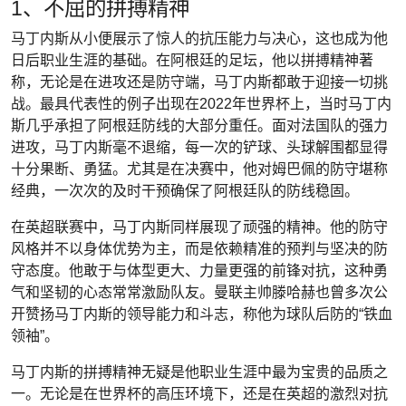
1、不屈的拼搏精神
马丁内斯从小便展示了惊人的抗压能力与决心，这也成为他
日后职业生涯的基础。在阿根廷的足坛，他以拼搏精神著
称，无论是在进攻还是防守端，马丁内斯都敢于迎接一切挑
战。最具代表性的例子出现在2022年世界杯上，当时马丁内
斯几乎承担了阿根廷防线的大部分重任。面对法国队的强力
进攻，马丁内斯毫不退缩，每一次的铲球、头球解围都显得
十分果断、勇猛。尤其是在决赛中，他对姆巴佩的防守堪称
经典，一次次的及时干预确保了阿根廷队的防线稳固。
在英超联赛中，马丁内斯同样展现了顽强的精神。他的防守
风格并不以身体优势为主，而是依赖精准的预判与坚决的防
守态度。他敢于与体型更大、力量更强的前锋对抗，这种勇
气和坚韧的心态常常激励队友。曼联主帅滕哈赫也曾多次公
开赞扬马丁内斯的领导能力和斗志，称他为球队后防的“铁血
领袖”。
马丁内斯的拼搏精神无疑是他职业生涯中最为宝贵的品质之
一。无论是在世界杯的高压环境下，还是在英超的激烈对抗