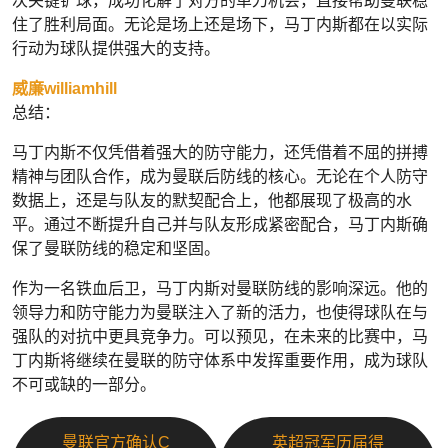
次关键铲球，成功化解了对方的单刀机会，直接帮助曼联稳
住了胜利局面。无论是场上还是场下，马丁内斯都在以实际
行动为球队提供强大的支持。
威廉williamhill
总结：
马丁内斯不仅凭借着强大的防守能力，还凭借着不屈的拼搏
精神与团队合作，成为曼联后防线的核心。无论在个人防守
数据上，还是与队友的默契配合上，他都展现了极高的水
平。通过不断提升自己并与队友形成紧密配合，马丁内斯确
保了曼联防线的稳定和坚固。
作为一名铁血后卫，马丁内斯对曼联防线的影响深远。他的
领导力和防守能力为曼联注入了新的活力，也使得球队在与
强队的对抗中更具竞争力。可以预见，在未来的比赛中，马
丁内斯将继续在曼联的防守体系中发挥重要作用，成为球队
不可或缺的一部分。
曼联官方确认C
英超冠军历届得