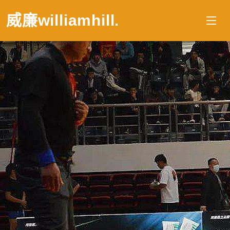
威廉williamhill
.