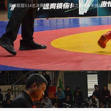
英雄联盟S14总决赛：LPL战队的荣耀之路与未来挑战