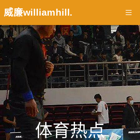
威廉williamhill
.
体育热点