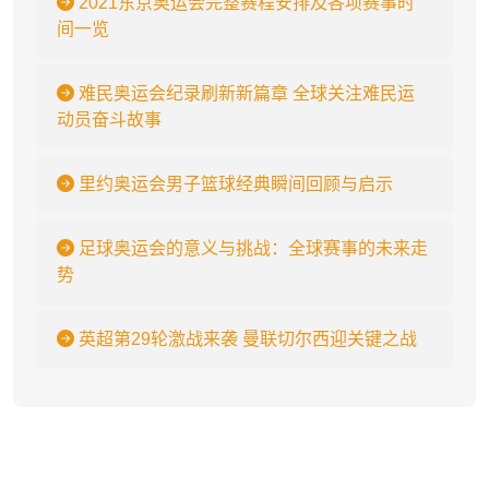
2021东京奥运会完整赛程安排及各项赛事时
间一览
难民奥运会纪录刷新新篇章 全球关注难民运
动员奋斗故事
里约奥运会男子篮球经典瞬间回顾与启示
足球奥运会的意义与挑战：全球赛事的未来走
势
英超第29轮激战来袭 曼联切尔西迎关键之战